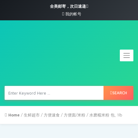
全美邮寄，次日速递
我的帐号
SEARCH
Home
/
生鲜超市
/
方便速食
/
方便面/米粉
/ 水磨糯米粉 包, 1lb