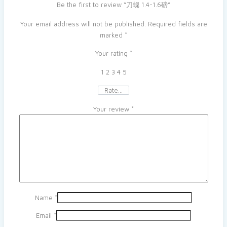
Be the first to review “刀蚬 1.4-1.6磅”
Your email address will not be published.
Required fields are
marked
*
Your rating
*
1
2
3
4
5
Rate…
Your review
*
Name
*
Email
*