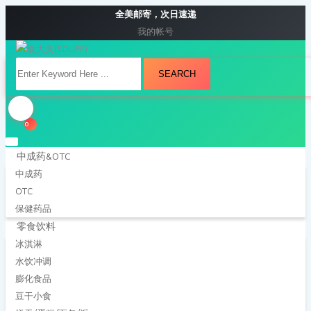
全美邮寄，次日速递
我的帐号
SEARCH
0
中成药&OTC
中成药
OTC
保健药品
零食饮料
冰淇淋
水饮冲调
膨化食品
豆干小食