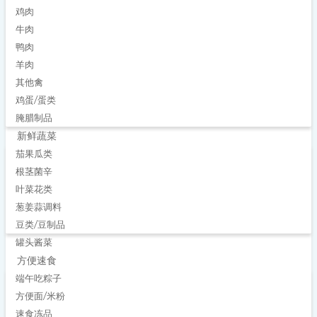
鸡肉
牛肉
鸭肉
羊肉
其他禽
鸡蛋/蛋类
腌腊制品
新鲜蔬菜
茄果瓜类
根茎菌辛
叶菜花类
葱姜蒜调料
豆类/豆制品
罐头酱菜
方便速食
端午吃粽子
方便面/米粉
速食冻品