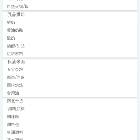
自热火锅/饭
乳品烘焙
鲜奶
黄油奶酪
酸奶
酒酿/甜品
烘焙材料
粮油米面
五谷杂粮
面条/面皮
面粉烘焙
食用油
南北干货
调料底料
调味粉
调料包
亚洲调料