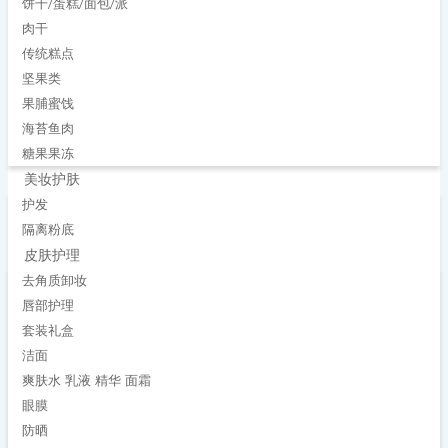
饼干/蛋糕/面包/派
肉干
传统糕点
坚果类
果脯蜜饯
海苔鱼肉
糖果果冻
美妆护肤
护发
隔离粉底
皮肤护理
去角质卸妆
唇部护理
套装礼盒
洁面
爽肤水 乳液 精华 面霜
眼膜
防晒