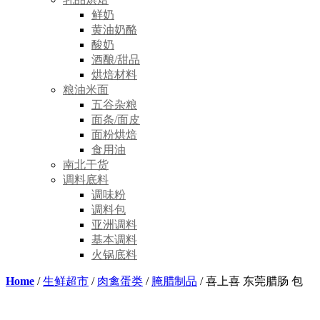
鲜奶
黄油奶酪
酸奶
酒酿/甜品
烘焙材料
粮油米面
五谷杂粮
面条/面皮
面粉烘焙
食用油
南北干货
调料底料
调味粉
调料包
亚洲调料
基本调料
火锅底料
Home
/
生鲜超市
/
肉禽蛋类
/
腌腊制品
/ 喜上喜 东莞腊肠 包