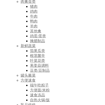
肉禽蛋类
猪肉
鸡肉
牛肉
鸭肉
羊肉
其他禽
鸡蛋/蛋类
腌腊制品
新鲜蔬菜
茄果瓜类
根茎菌辛
叶菜花类
葱姜蒜调料
豆类/豆制品
罐头酱菜
方便速食
端午吃粽子
方便面/米粉
速食冻品
自热火锅/饭
乳品烘焙