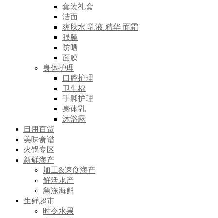
套装礼盒
洁面
爽肤水 乳液 精华 面霜
眼膜
防晒
面膜
身体护理
口腔护理
卫生棉
手脚护理
身体乳
沐浴露
日用百货
美味食谱
火锅专区
新鲜海产
加工&速食海产
鲜活水产
急冻海鲜
生鲜超市
时令水果