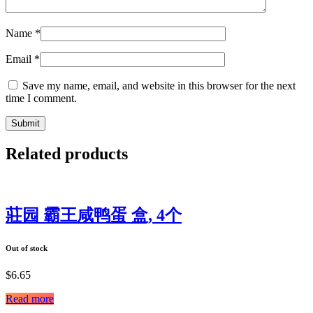
Name
*
Email
*
Save my name, email, and website in this browser for the next
time I comment.
Related products
莊园 霸王咸鸭蛋 盒, 4个
Out of stock
$
6.65
Read more