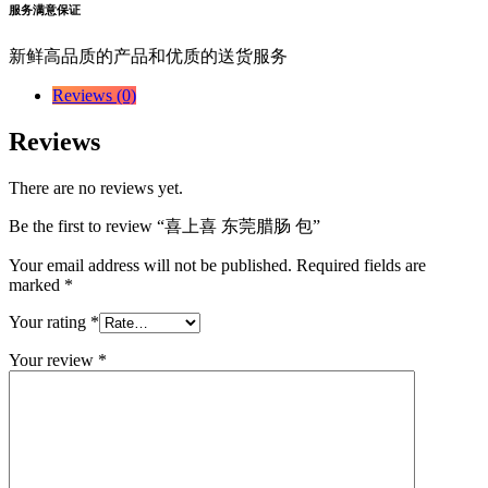
服务满意保证
新鲜高品质的产品和优质的送货服务
Reviews (0)
Reviews
There are no reviews yet.
Be the first to review “喜上喜 东莞腊肠 包”
Your email address will not be published.
Required fields are
marked
*
Your rating
*
Your review
*