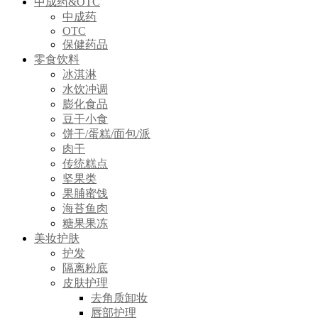
中成药&OTC
中成药
OTC
保健药品
零食饮料
冰淇淋
水饮冲调
膨化食品
豆干小食
饼干/蛋糕/面包/派
肉干
传统糕点
坚果类
果脯蜜饯
海苔鱼肉
糖果果冻
美妆护肤
护发
隔离粉底
皮肤护理
去角质卸妆
唇部护理