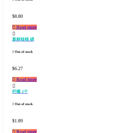
$
8.80
Read more
新鲜核桃 磅
Out of stock
$
6.27
Read more
柠檬 2个
Out of stock
$
1.89
Read more