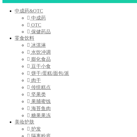
中成药&OTC
中成药
OTC
保健药品
零食饮料
冰淇淋
水饮冲调
膨化食品
豆干小食
饼干/蛋糕/面包/派
肉干
传统糕点
坚果类
果脯蜜饯
海苔鱼肉
糖果果冻
美妆护肤
护发
隔离粉底