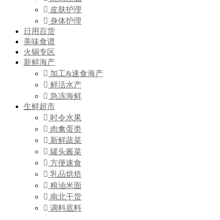
皮肤护理
身体护理
日用百货
美味食谱
火锅专区
新鲜海产
加工&速食海产
鲜活水产
急冻海鲜
生鲜超市
时令水果
肉禽蛋类
新鲜蔬菜
罐头酱菜
方便速食
乳品烘焙
粮油米面
南北干货
调料底料