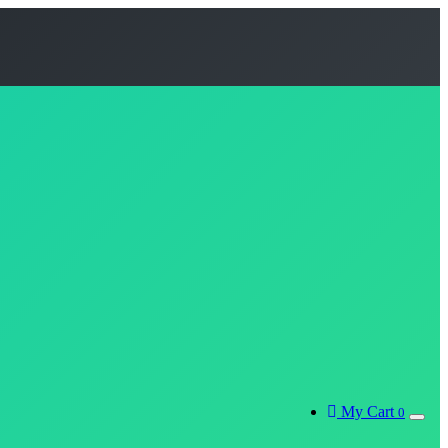
My Cart
0