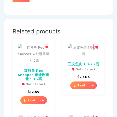
Related products
三文鱼肉 1.8-2.2磅
Out of stock
红衫鱼 Red
Snapper 未处理重
$
29.04
量 1-1.2磅
Out of stock
Read more
$
12.59
Read more