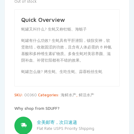
Out of stock
Quick Overview
蚝罐又叫什么? 生蚝又称牡蛎、海蛎子
蚝罐有什么功效? 生蚝具有平肝潜阳，镇惊安神，软
坚散结，收敛固涩的功效，且含有人体必需的 8 种氨
基酸和多种维生素矿物质。多食生蚝对美容养颜、滋
阴补血、补肾壮阳都有不错的效果。
蚝罐怎么做? 烤生蚝、生吃生蚝、蒜蓉粉丝生蚝
SKU:
00360
Categories:
海鲜水产
,
鲜活水产
Why shop from SDUFF?
全美邮寄，次日速递
Flat Rate USPS Priority Shipping