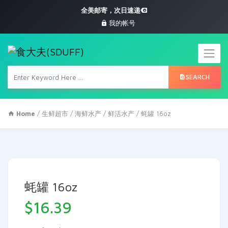
全美邮寄，次日速递
我的帐号
SEARCH
Home
/
生鲜超市
/
海鲜水产
/
鲜活水产
/ 蚝罐 16oz
蚝罐 16oz
$
16.39