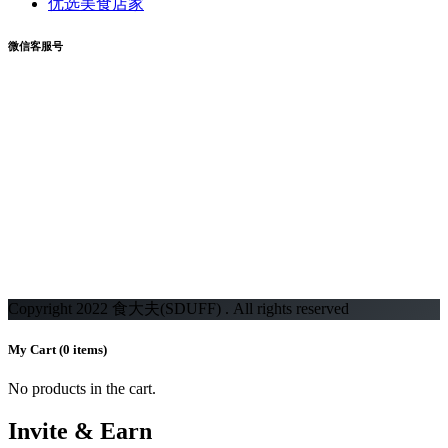
优选美食店家
微信客服号
Copyright 2022 食大夫(SDUFF) . All rights reserved
My Cart
(0 items)
No products in the cart.
Invite & Earn