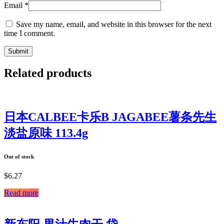
Email
*
Save my name, email, and website in this browser for the next
time I comment.
Related products
日本CALBEE卡乐B JAGABEE薯条先生
淡盐原味 113.4g
Out of stock
$
6.27
Read more