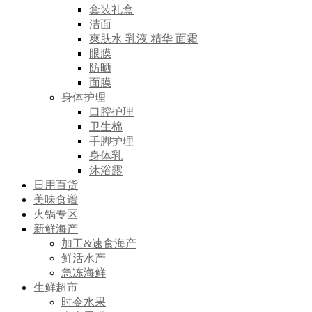
套装礼盒
洁面
爽肤水 乳液 精华 面霜
眼膜
防晒
面膜
身体护理
口腔护理
卫生棉
手脚护理
身体乳
沐浴露
日用百货
美味食谱
火锅专区
新鲜海产
加工&速食海产
鲜活水产
急冻海鲜
生鲜超市
时令水果