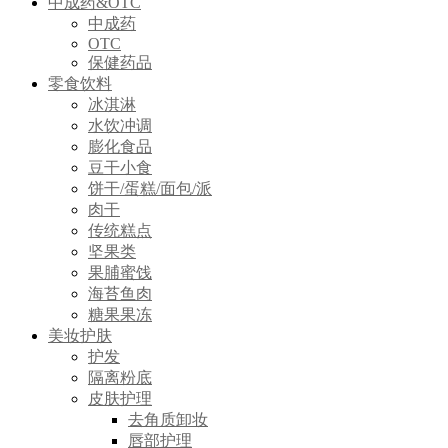
中成药&OTC
中成药
OTC
保健药品
零食饮料
冰淇淋
水饮冲调
膨化食品
豆干小食
饼干/蛋糕/面包/派
肉干
传统糕点
坚果类
果脯蜜饯
海苔鱼肉
糖果果冻
美妆护肤
护发
隔离粉底
皮肤护理
去角质卸妆
唇部护理