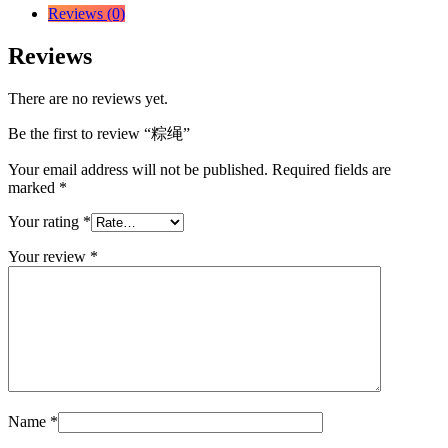
Reviews (0)
Reviews
There are no reviews yet.
Be the first to review “粽绳”
Your email address will not be published.
Required fields are
marked
*
Your rating
*
Your review
*
Name
*