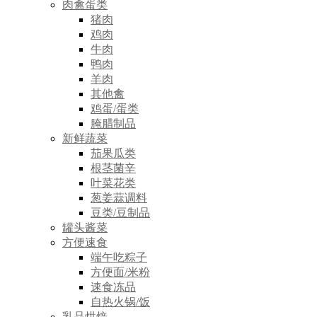
肉禽蛋类
猪肉
鸡肉
牛肉
鸭肉
羊肉
其他禽
鸡蛋/蛋类
腌腊制品
新鲜蔬菜
茄果瓜类
根茎菌辛
叶菜花类
葱姜蒜调料
豆类/豆制品
罐头酱菜
方便速食
端午吃粽子
方便面/米粉
速食冻品
自热火锅/饭
乳品烘焙