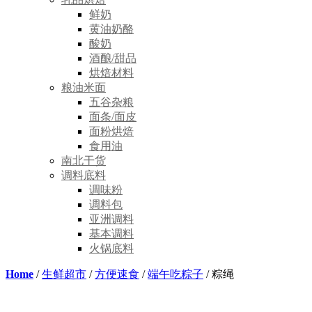
鲜奶
黄油奶酪
酸奶
酒酿/甜品
烘焙材料
粮油米面
五谷杂粮
面条/面皮
面粉烘焙
食用油
南北干货
调料底料
调味粉
调料包
亚洲调料
基本调料
火锅底料
Home
/
生鲜超市
/
方便速食
/
端午吃粽子
/ 粽绳