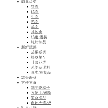
肉禽蛋类
猪肉
鸡肉
牛肉
鸭肉
羊肉
其他禽
鸡蛋/蛋类
腌腊制品
新鲜蔬菜
茄果瓜类
根茎菌辛
叶菜花类
葱姜蒜调料
豆类/豆制品
罐头酱菜
方便速食
端午吃粽子
方便面/米粉
速食冻品
自热火锅/饭
乳品烘焙