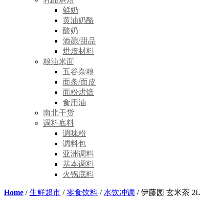
鲜奶
黄油奶酪
酸奶
酒酿/甜品
烘焙材料
粮油米面
五谷杂粮
面条/面皮
面粉烘焙
食用油
南北干货
调料底料
调味粉
调料包
亚洲调料
基本调料
火锅底料
Home
/
生鲜超市
/
零食饮料
/
水饮冲调
/ 伊藤园 玄米茶 2L