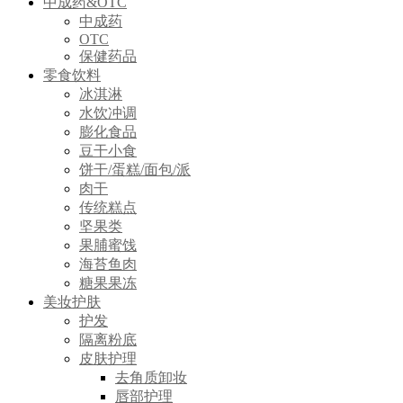
中成药&OTC
中成药
OTC
保健药品
零食饮料
冰淇淋
水饮冲调
膨化食品
豆干小食
饼干/蛋糕/面包/派
肉干
传统糕点
坚果类
果脯蜜饯
海苔鱼肉
糖果果冻
美妆护肤
护发
隔离粉底
皮肤护理
去角质卸妆
唇部护理