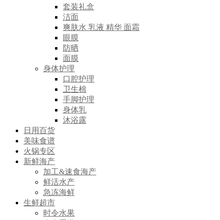
套装礼盒
洁面
爽肤水 乳液 精华 面霜
眼膜
防晒
面膜
身体护理
口腔护理
卫生棉
手脚护理
身体乳
沐浴露
日用百货
美味食谱
火锅专区
新鲜海产
加工&速食海产
鲜活水产
急冻海鲜
生鲜超市
时令水果