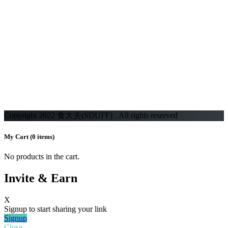
Copyright 2022 食大夫(SDUFF) . All rights reserved
My Cart
(0 items)
No products in the cart.
Invite & Earn
X
Signup to start sharing your link
Signup
Close