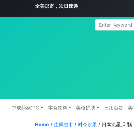
全美邮寄，次日速递
中成药&OTC
零食饮料
美妆护肤
日用百货
美
Home
/
生鲜超市
/
时令水果
/ 日本流星瓜 颗