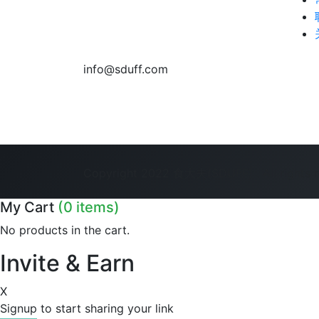
info@sduff.com
Copyright 2022 食大夫(SDUFF) . All rights 
My Cart
(0 items)
No products in the cart.
Invite & Earn
X
Signup to start sharing your link