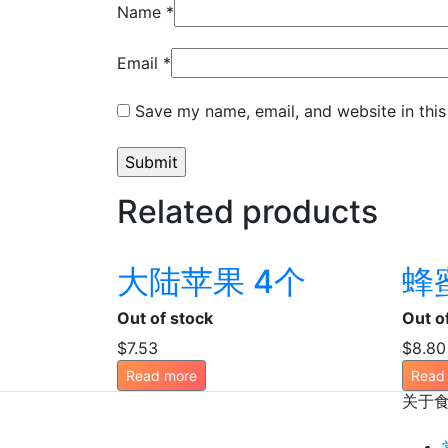
Name
*
Email
*
Save my name, email, and website in this
Related products
大陆苹果 4个
蜂
Out of stock
Out o
$
7.53
$
8.80
Read more
Read
关于