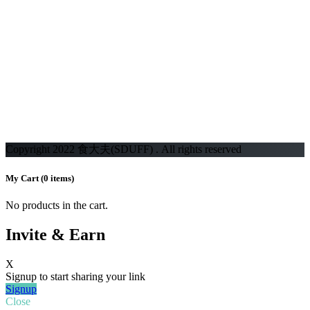
Copyright 2022 食大夫(SDUFF) . All rights reserved
My Cart
(0 items)
No products in the cart.
Invite & Earn
X
Signup to start sharing your link
Signup
Close