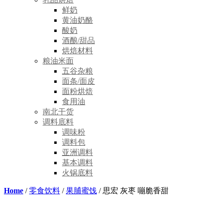
鲜奶
黄油奶酪
酸奶
酒酿/甜品
烘焙材料
粮油米面
五谷杂粮
面条/面皮
面粉烘焙
食用油
南北干货
调料底料
调味粉
调料包
亚洲调料
基本调料
火锅底料
Home
/
零食饮料
/
果脯蜜饯
/ 思宏 灰枣 嘣脆香甜