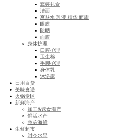
套装礼盒
洁面
爽肤水 乳液 精华 面霜
眼膜
防晒
面膜
身体护理
口腔护理
卫生棉
手脚护理
身体乳
沐浴露
日用百货
美味食谱
火锅专区
新鲜海产
加工&速食海产
鲜活水产
急冻海鲜
生鲜超市
时令水果