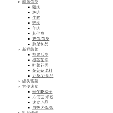
肉禽蛋类
猪肉
鸡肉
牛肉
鸭肉
羊肉
其他禽
鸡蛋/蛋类
腌腊制品
新鲜蔬菜
茄果瓜类
根茎菌辛
叶菜花类
葱姜蒜调料
豆类/豆制品
罐头酱菜
方便速食
端午吃粽子
方便面/米粉
速食冻品
自热火锅/饭
乳品烘焙