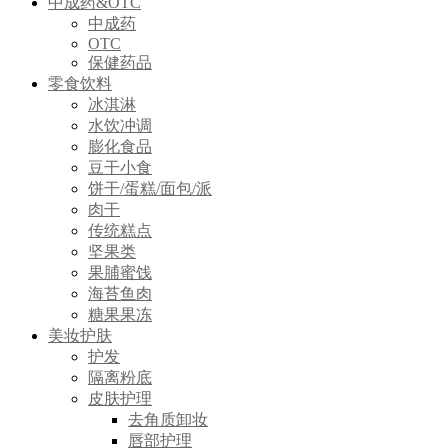
中成药&OTC
中成药
OTC
保健药品
零食饮料
冰淇淋
水饮冲调
膨化食品
豆干小食
饼干/蛋糕/面包/派
肉干
传统糕点
坚果类
果脯蜜饯
海苔鱼肉
糖果果冻
美妆护肤
护发
隔离粉底
皮肤护理
去角质卸妆
唇部护理