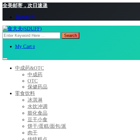
全美邮寄，次日速递
我的帐号
Search
My Cart
0
中成药&OTC
中成药
OTC
保健药品
零食饮料
冰淇淋
水饮冲调
膨化食品
豆干小食
饼干/蛋糕/面包/派
肉干
传统糕点