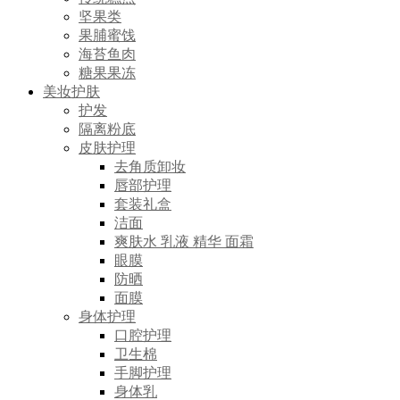
坚果类
果脯蜜饯
海苔鱼肉
糖果果冻
美妆护肤
护发
隔离粉底
皮肤护理
去角质卸妆
唇部护理
套装礼盒
洁面
爽肤水 乳液 精华 面霜
眼膜
防晒
面膜
身体护理
口腔护理
卫生棉
手脚护理
身体乳