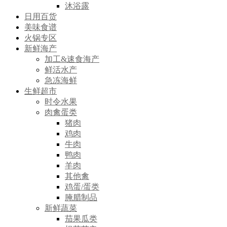
沐浴露
日用百货
美味食谱
火锅专区
新鲜海产
加工&速食海产
鲜活水产
急冻海鲜
生鲜超市
时令水果
肉禽蛋类
猪肉
鸡肉
牛肉
鸭肉
羊肉
其他禽
鸡蛋/蛋类
腌腊制品
新鲜蔬菜
茄果瓜类