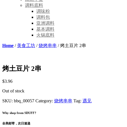
调料底料
调味粉
调料包
亚洲调料
基本调料
火锅底料
Home
/
美食工坊
/
烧烤串串
/ 烤土豆片 2串
烤土豆片 2串
$
3.96
Out of stock
SKU:
bbq_00057
Category:
烧烤串串
Tag:
遇见
Why shop from SDUFF?
全美邮寄，次日速递