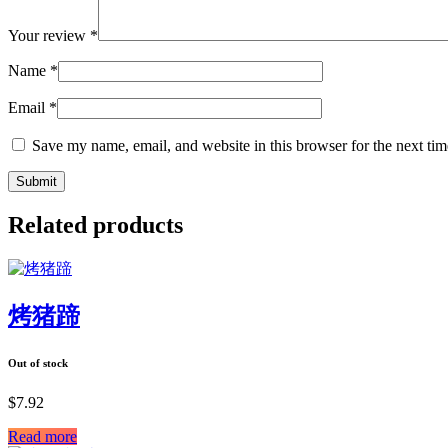
Your review
*
Name
*
Email
*
Save my name, email, and website in this browser for the next ti
Related products
烤猪蹄
Out of stock
$
7.92
Read more