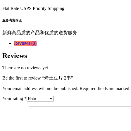
Flat Rate USPS Priority Shipping
服务满意保证
新鲜高品质的产品和优质的送货服务
Reviews (0)
Reviews
There are no reviews yet.
Be the first to review “烤土豆片 2串”
Your email address will not be published.
Required fields are marked
Your rating
*