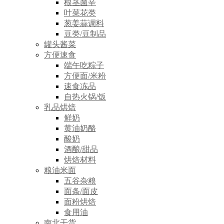
根茎菌辛
叶菜花类
葱姜蒜调料
豆类/豆制品
罐头酱菜
方便速食
端午吃粽子
方便面/米粉
速食冻品
自热火锅/饭
乳品烘焙
鲜奶
黄油奶酪
酸奶
酒酿/甜品
烘焙材料
粮油米面
五谷杂粮
面条/面皮
面粉烘焙
食用油
南北干货