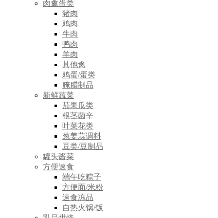
肉禽蛋类
猪肉
鸡肉
牛肉
鸭肉
羊肉
其他禽
鸡蛋/蛋类
腌腊制品
新鲜蔬菜
茄果瓜类
根茎菌辛
叶菜花类
葱姜蒜调料
豆类/豆制品
罐头酱菜
方便速食
端午吃粽子
方便面/米粉
速食冻品
自热火锅/饭
乳品烘焙