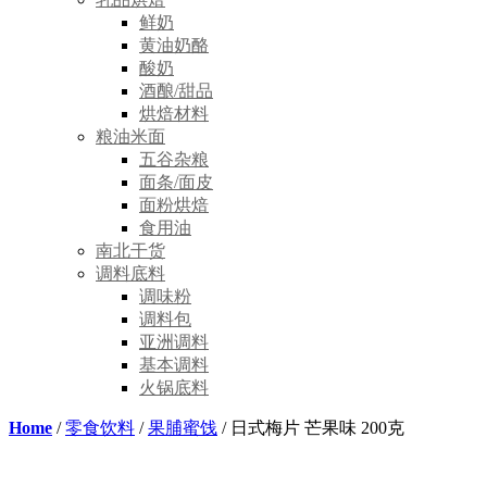
鲜奶
黄油奶酪
酸奶
酒酿/甜品
烘焙材料
粮油米面
五谷杂粮
面条/面皮
面粉烘焙
食用油
南北干货
调料底料
调味粉
调料包
亚洲调料
基本调料
火锅底料
Home
/
零食饮料
/
果脯蜜饯
/ 日式梅片 芒果味 200克