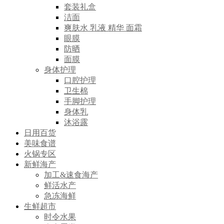
套装礼盒
洁面
爽肤水 乳液 精华 面霜
眼膜
防晒
面膜
身体护理
口腔护理
卫生棉
手脚护理
身体乳
沐浴露
日用百货
美味食谱
火锅专区
新鲜海产
加工&速食海产
鲜活水产
急冻海鲜
生鲜超市
时令水果