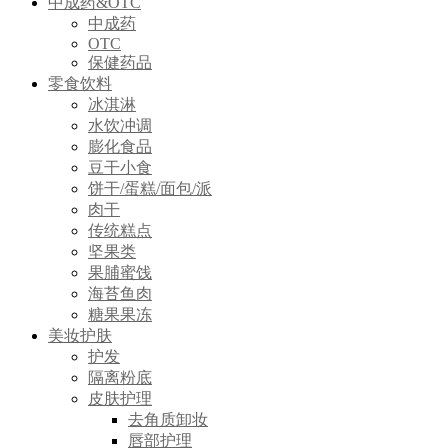
中成药&OTC
中成药
OTC
保健药品
零食饮料
冰淇淋
水饮冲调
膨化食品
豆干小食
饼干/蛋糕/面包/派
肉干
传统糕点
坚果类
果脯蜜饯
海苔鱼肉
糖果果冻
美妆护肤
护发
隔离粉底
皮肤护理
去角质卸妆
唇部护理