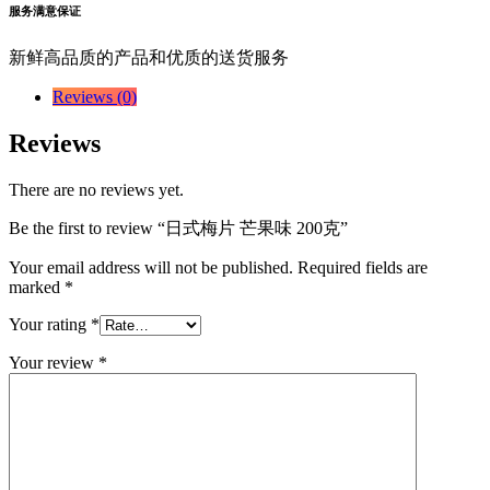
服务满意保证
新鲜高品质的产品和优质的送货服务
Reviews (0)
Reviews
There are no reviews yet.
Be the first to review “日式梅片 芒果味 200克”
Your email address will not be published.
Required fields are
marked
*
Your rating
*
Your review
*