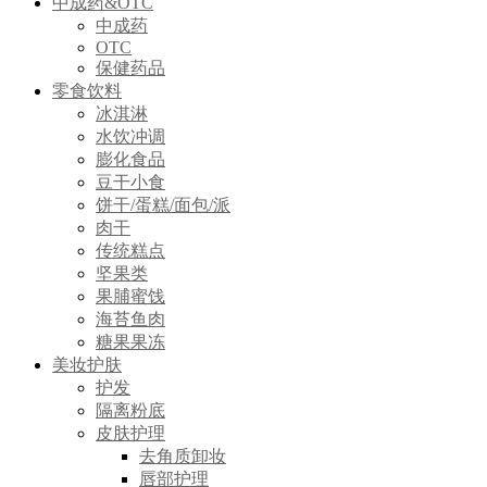
中成药&OTC
中成药
OTC
保健药品
零食饮料
冰淇淋
水饮冲调
膨化食品
豆干小食
饼干/蛋糕/面包/派
肉干
传统糕点
坚果类
果脯蜜饯
海苔鱼肉
糖果果冻
美妆护肤
护发
隔离粉底
皮肤护理
去角质卸妆
唇部护理