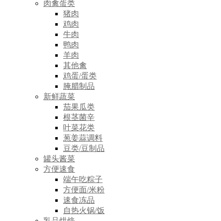
肉禽蛋类
猪肉
鸡肉
牛肉
鸭肉
羊肉
其他禽
鸡蛋/蛋类
腌腊制品
新鲜蔬菜
茄果瓜类
根茎菌辛
叶菜花类
葱姜蒜调料
豆类/豆制品
罐头酱菜
方便速食
端午吃粽子
方便面/米粉
速食冻品
自热火锅/饭
乳品烘焙