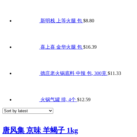
新明栈 上等火腿 包
$
8.80
喜上喜 金华火腿 包
$
16.39
德庄老火锅底料 中辣 包, 300克
$
11.33
火锅气罐 排, 4个
$
12.59
唐风集 京味 羊蝎子 1kg