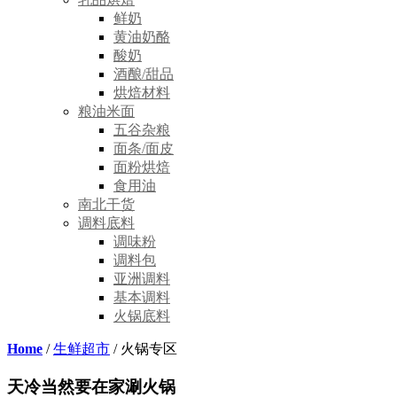
鲜奶
黄油奶酪
酸奶
酒酿/甜品
烘焙材料
粮油米面
五谷杂粮
面条/面皮
面粉烘焙
食用油
南北干货
调料底料
调味粉
调料包
亚洲调料
基本调料
火锅底料
Home
/
生鲜超市
/ 火锅专区
天冷当然要在家涮火锅