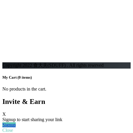
Copyright 2022 食大夫(SDUFF) . All rights reserved
My Cart
(0 items)
No products in the cart.
Invite & Earn
X
Signup to start sharing your link
Signup
Close