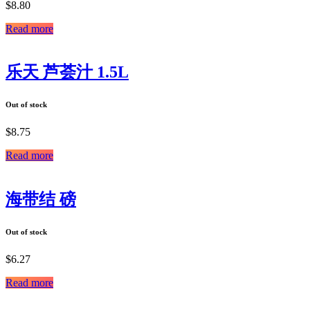
$
8.80
Read more
乐天 芦荟汁 1.5L
Out of stock
$
8.75
Read more
海带结 磅
Out of stock
$
6.27
Read more