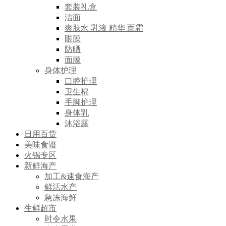
套装礼盒
洁面
爽肤水 乳液 精华 面霜
眼膜
防晒
面膜
身体护理
口腔护理
卫生棉
手脚护理
身体乳
沐浴露
日用百货
美味食谱
火锅专区
新鲜海产
加工&速食海产
鲜活水产
急冻海鲜
生鲜超市
时令水果