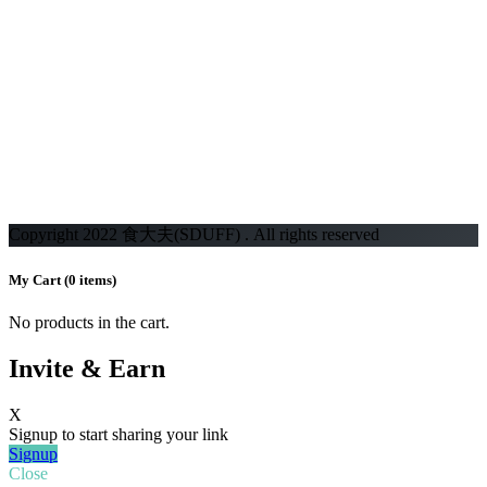
Copyright 2022 食大夫(SDUFF) . All rights reserved
My Cart
(0 items)
No products in the cart.
Invite & Earn
X
Signup to start sharing your link
Signup
Close