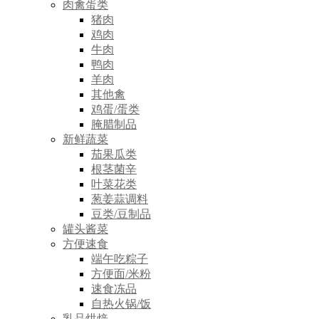
肉禽蛋类
猪肉
鸡肉
牛肉
鸭肉
羊肉
其他禽
鸡蛋/蛋类
腌腊制品
新鲜蔬菜
茄果瓜类
根茎菌辛
叶菜花类
葱姜蒜调料
豆类/豆制品
罐头酱菜
方便速食
端午吃粽子
方便面/米粉
速食冻品
自热火锅/饭
乳品烘焙