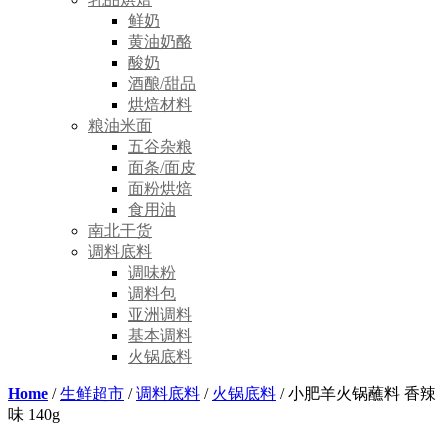
鲜奶
黄油奶酪
酸奶
酒酿/甜品
烘焙材料
粮油米面
五谷杂粮
面条/面皮
面粉烘焙
食用油
南北干货
调料底料
调味粉
调料包
亚洲调料
基本调料
火锅底料
Home
/
生鲜超市
/
调料底料
/
火锅底料
/ 小肥羊火锅蘸料 香辣
味 140g