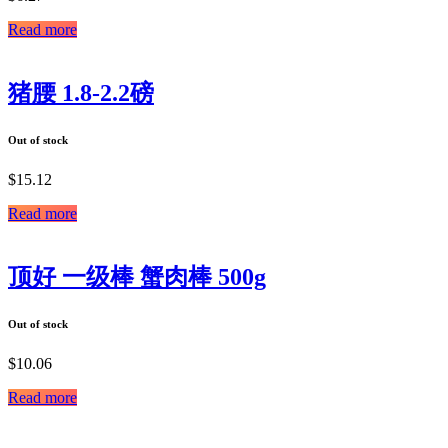
Read more
猪腰 1.8-2.2磅
Out of stock
$
15.12
Read more
顶好 一级棒 蟹肉棒 500g
Out of stock
$
10.06
Read more