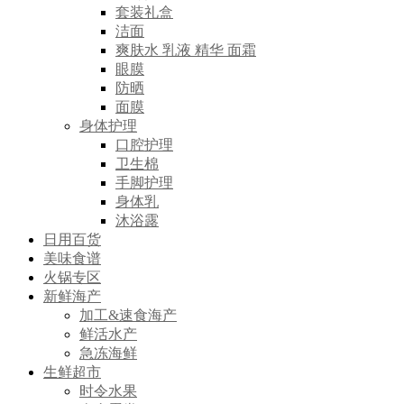
套装礼盒
洁面
爽肤水 乳液 精华 面霜
眼膜
防晒
面膜
身体护理
口腔护理
卫生棉
手脚护理
身体乳
沐浴露
日用百货
美味食谱
火锅专区
新鲜海产
加工&速食海产
鲜活水产
急冻海鲜
生鲜超市
时令水果