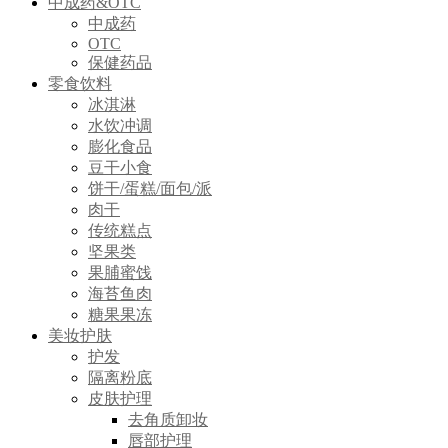
中成药&OTC
中成药
OTC
保健药品
零食饮料
冰淇淋
水饮冲调
膨化食品
豆干小食
饼干/蛋糕/面包/派
肉干
传统糕点
坚果类
果脯蜜饯
海苔鱼肉
糖果果冻
美妆护肤
护发
隔离粉底
皮肤护理
去角质卸妆
唇部护理