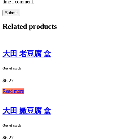
time I comment.
Related products
大田 老豆腐 盒
Out of stock
$
6.27
Read more
大田 嫩豆腐 盒
Out of stock
$
6.27