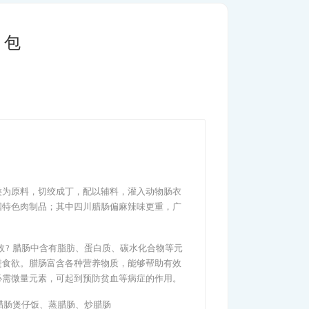
 包
?
类为原料，切绞成丁，配以辅料，灌入动物肠衣
国特色肉制品；其中四川腊肠偏麻辣味更重，广
效? 腊肠中含有脂肪、蛋白质、碳水化合物等元
进食欲。腊肠富含各种营养物质，能够帮助有效
必需微量元素，可起到预防贫血等病症的作用。
 腊肠煲仔饭、蒸腊肠、炒腊肠