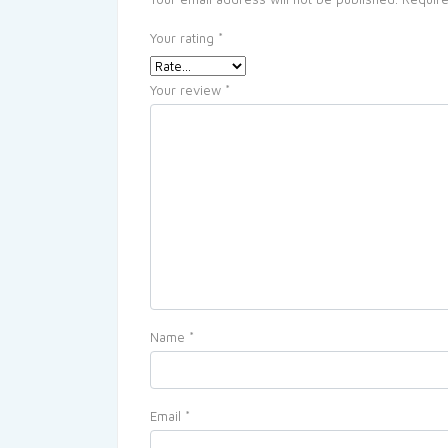
Your rating
*
Your review
*
Name
*
Email
*