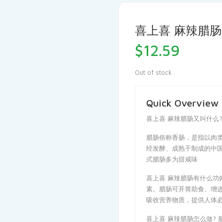
喜上喜 麻辣腊肠
$
12.59
Out of stock
Quick Overview
喜上喜 麻辣腊肠又叫什么
腊肠俗称香肠，是指以肉
经发酵、成熟干制成的中
式腊肠多为甜咸味
喜上喜 麻辣腊肠有什么功
素。腊肠可开胃助食、增
吸收营养物质，提供人体
喜上喜 麻辣腊肠怎么做?