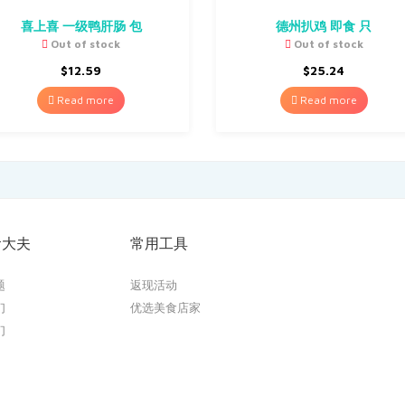
喜上喜 一级鸭肝肠 包
德州扒鸡 即食 只
Out of stock
Out of stock
$
12.59
$
25.24
Read more
Read more
食大夫
常用工具
题
返现活动
们
优选美食店家
们