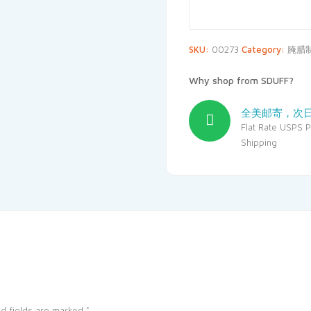
SKU:
00273
Category:
腌腊
Why shop from SDUFF?
全美邮寄，次
Flat Rate USPS Pr
Shipping
d fields are marked
*