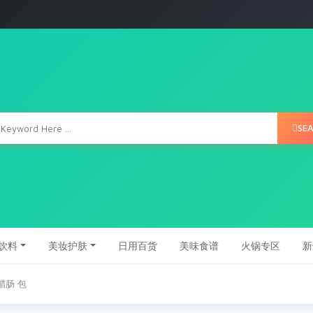
SE
饮料
美妆护肤
日用百货
美味食谱
火锅专区
新
腊肠 包