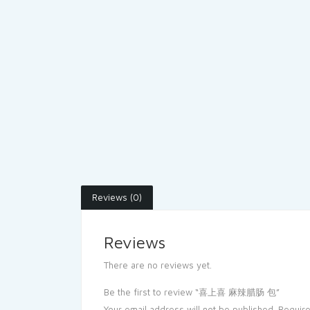
Reviews (0)
Reviews
There are no reviews yet.
Be the first to review “喜上喜 麻辣腊肠 包”
Your email address will not be published.
Require