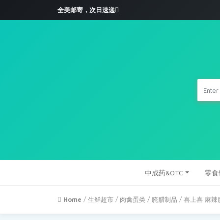
全美邮寄，次日速递
中成药&OTC
零食
Home
/
生鲜超市
/
肉禽蛋类
/
腌腊制品
/ 喜上喜 麻辣