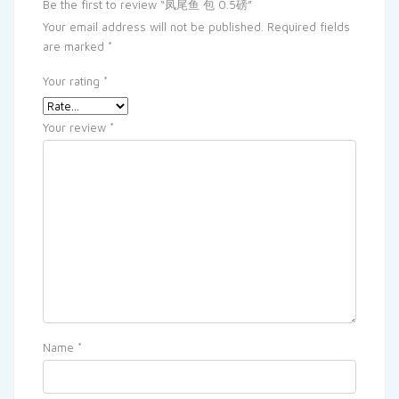
Be the first to review “凤尾鱼 包 0.5磅”
Your email address will not be published.
Required fields
are marked
*
Your rating
*
Your review
*
Name
*