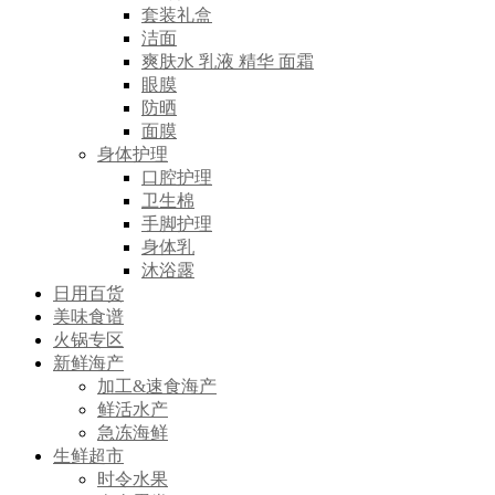
套装礼盒
洁面
爽肤水 乳液 精华 面霜
眼膜
防晒
面膜
身体护理
口腔护理
卫生棉
手脚护理
身体乳
沐浴露
日用百货
美味食谱
火锅专区
新鲜海产
加工&速食海产
鲜活水产
急冻海鲜
生鲜超市
时令水果