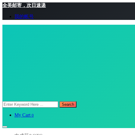
全美邮寄，次日速递
我的帐号
Search
My Cart
0