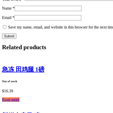
Name
*
Email
*
Save my name, email, and website in this browser for the next ti
Related products
急冻 田鸡腿 1磅
Out of stock
$
16.39
Read more