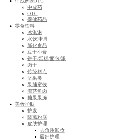
中成药&OTC
中成药
OTC
保健药品
零食饮料
冰淇淋
水饮冲调
膨化食品
豆干小食
饼干/蛋糕/面包/派
肉干
传统糕点
坚果类
果脯蜜饯
海苔鱼肉
糖果果冻
美妆护肤
护发
隔离粉底
皮肤护理
去角质卸妆
唇部护理