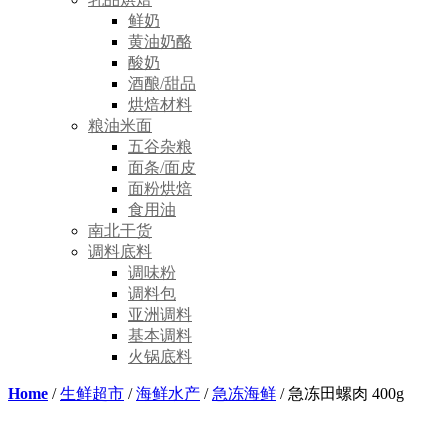
鲜奶
黄油奶酪
酸奶
酒酿/甜品
烘焙材料
粮油米面
五谷杂粮
面条/面皮
面粉烘焙
食用油
南北干货
调料底料
调味粉
调料包
亚洲调料
基本调料
火锅底料
Home
/
生鲜超市
/
海鲜水产
/
急冻海鲜
/ 急冻田螺肉 400g