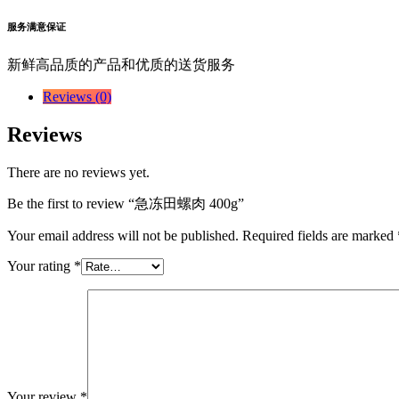
服务满意保证
新鲜高品质的产品和优质的送货服务
Reviews (0)
Reviews
There are no reviews yet.
Be the first to review “急冻田螺肉 400g”
Your email address will not be published.
Required fields are marked
Your rating
*
Your review
*