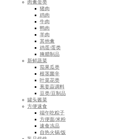
肉禽蛋类
猪肉
鸡肉
牛肉
鸭肉
羊肉
其他禽
鸡蛋/蛋类
腌腊制品
新鲜蔬菜
茄果瓜类
根茎菌辛
叶菜花类
葱姜蒜调料
豆类/豆制品
罐头酱菜
方便速食
端午吃粽子
方便面/米粉
速食冻品
自热火锅/饭
乳品烘焙