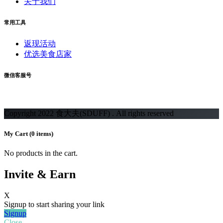
关于我们
常用工具
返现活动
优选美食店家
微信客服号
Copyright 2022 食大夫(SDUFF) . All rights reserved
My Cart
(0 items)
No products in the cart.
Invite & Earn
X
Signup to start sharing your link
Signup
Close