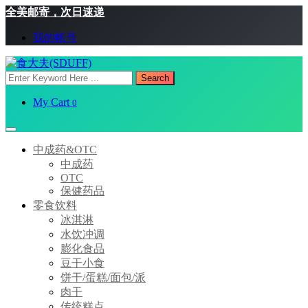
全美邮寄，次日速递
我的帐号
Search
My Cart
0
中成药&OTC
中成药
OTC
保健药品
零食饮料
冰淇淋
水饮冲调
膨化食品
豆干小食
饼干/蛋糕/面包/派
肉干
传统糕点