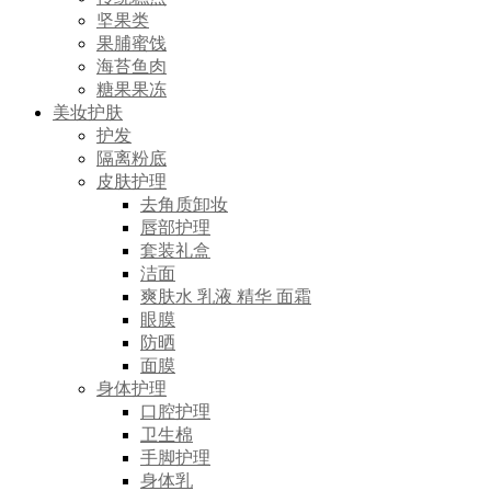
坚果类
果脯蜜饯
海苔鱼肉
糖果果冻
美妆护肤
护发
隔离粉底
皮肤护理
去角质卸妆
唇部护理
套装礼盒
洁面
爽肤水 乳液 精华 面霜
眼膜
防晒
面膜
身体护理
口腔护理
卫生棉
手脚护理
身体乳