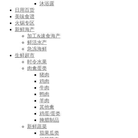
沐浴露
日用百货
美味食谱
火锅专区
新鲜海产
加工&速食海产
鲜活水产
急冻海鲜
生鲜超市
时令水果
肉禽蛋类
猪肉
鸡肉
牛肉
鸭肉
羊肉
其他禽
鸡蛋/蛋类
腌腊制品
新鲜蔬菜
茄果瓜类