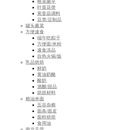
根茎菌辛
叶菜花类
葱姜蒜调料
豆类/豆制品
罐头酱菜
方便速食
端午吃粽子
方便面/米粉
速食冻品
自热火锅/饭
乳品烘焙
鲜奶
黄油奶酪
酸奶
酒酿/甜品
烘焙材料
粮油米面
五谷杂粮
面条/面皮
面粉烘焙
食用油
南北干货