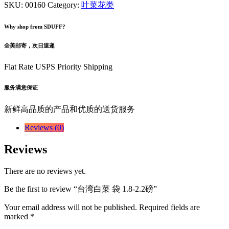
SKU:
00160
Category:
叶菜花类
Why shop from SDUFF?
全美邮寄，次日速递
Flat Rate USPS Priority Shipping
服务满意保证
新鲜高品质的产品和优质的送货服务
Reviews (0)
Reviews
There are no reviews yet.
Be the first to review “台湾白菜 袋 1.8-2.2磅”
Your email address will not be published.
Required fields are
marked
*