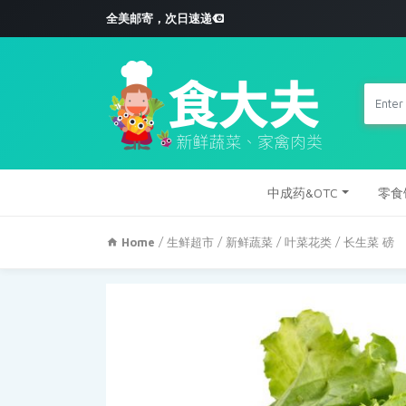
全美邮寄，次日速递
中成药&OTC
零食
Home
/
生鲜超市
/
新鲜蔬菜
/
叶菜花类
/ 长生菜 磅