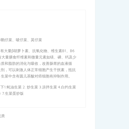
称鹅仔菜、唛仔菜、莴仔菜
含有大量β胡萝卜素、抗氧化物、维生素B1、B6
有大量膳食纤维素和微量元素如镁、磷、钙及少
白质和脂肪的消化与吸收，改善肠胃的血液循
生剂，可以刺激人体正常细胞产生干扰素，抵抗
。生菜中含有圆儿茶酸对癌细胞有抑制作用。
.蚝油生菜 2. 炒生菜 3.凉拌生菜 4.白灼生菜
卷 7.生菜蛋炒饭
花类