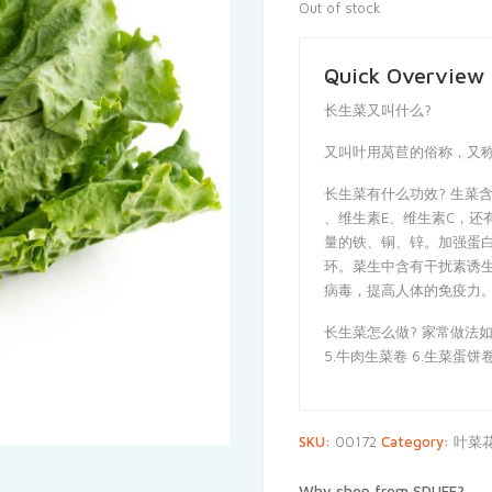
Out of stock
Quick Overview
长生菜又叫什么?
又叫叶用莴苣的俗称，又
长生菜有什么功效? 生菜
、维生素E、维生素C，还
量的铁、铜、锌。加强蛋
环。菜生中含有干扰素诱
病毒，提高人体的免疫力
长生菜怎么做? 家常做法如下1
5.牛肉生菜卷 6.生菜蛋饼
SKU:
00172
Category:
叶菜
Why shop from SDUFF?