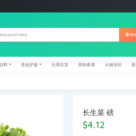
SE
饮料
美妆护肤
日用百货
美味食谱
火锅专区
新
长生菜 磅
$
4.12