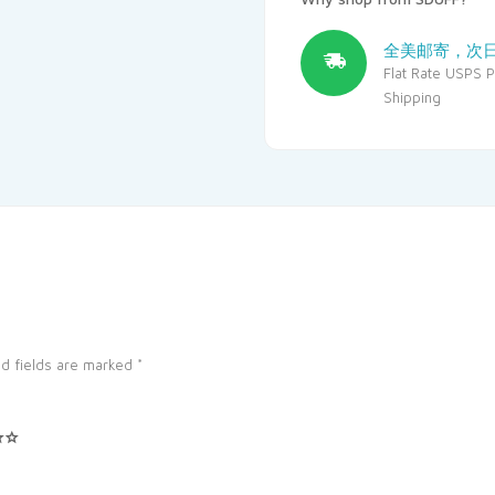
全美邮寄，次
Flat Rate USPS Pr
Shipping
d fields are marked
*