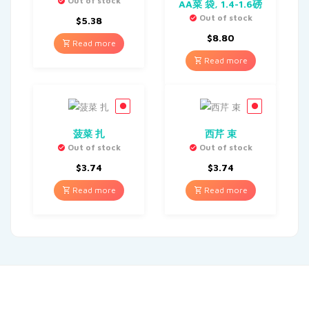
Out of stock
AA菜 袋, 1.4-1.6磅
Out of stock
$
5.38
$
8.80
Read more
Read more
菠菜 扎
西芹 束
Out of stock
Out of stock
$
3.74
$
3.74
Read more
Read more