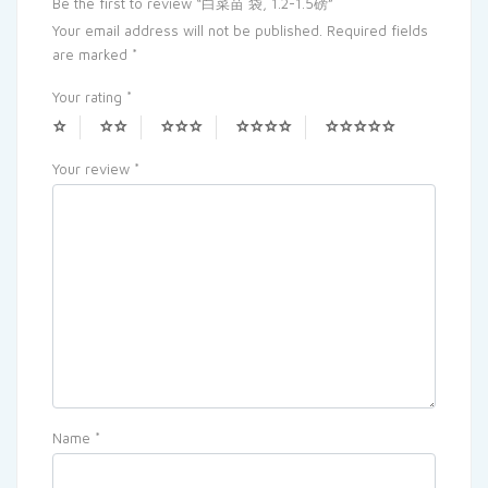
Be the first to review “白菜苗 袋, 1.2-1.5磅”
Your email address will not be published.
Required fields
are marked
*
Your rating
*
Your review
*
Name
*