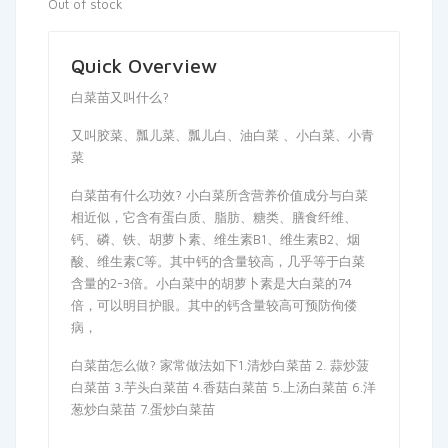
Out of stock
Quick Overview
白菜苗又叫什么?
又叫胶菜、瓢儿菜、瓢儿白、油白菜 、小白菜、小青
菜
白菜苗有什么功效? 小白菜所含营养价值成分与白菜
相近似，它含有蛋白质、脂肪、糖类、膳食纤维、
钙、磷、铁、胡萝卜素、维生素B1、维生素B2、烟
酸、维生素C等。其中钙的含量较高，几乎等于白菜
含量的2-3倍。小白菜中的胡萝卜素是大白菜的74
倍，可以明目护眼。其中的钙含量较高可预防佝偻
病，
白菜苗怎么做? 家常做法如下1.清炒白菜苗 2. 蒜炒菠
白菜苗 3.芋头白菜苗 4.香菇白菜苗 5.上汤白菜苗 6.洋
葱炒白菜苗 7.蛋炒白菜苗