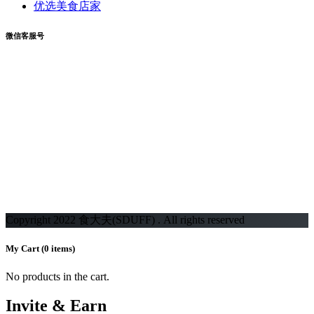
优选美食店家
微信客服号
Copyright 2022 食大夫(SDUFF) . All rights reserved
My Cart
(0 items)
No products in the cart.
Invite & Earn