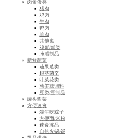
肉禽蛋类
猪肉
鸡肉
牛肉
鸭肉
羊肉
其他禽
鸡蛋/蛋类
腌腊制品
新鲜蔬菜
茄果瓜类
根茎菌辛
叶菜花类
葱姜蒜调料
豆类/豆制品
罐头酱菜
方便速食
端午吃粽子
方便面/米粉
速食冻品
自热火锅/饭
乳品烘焙