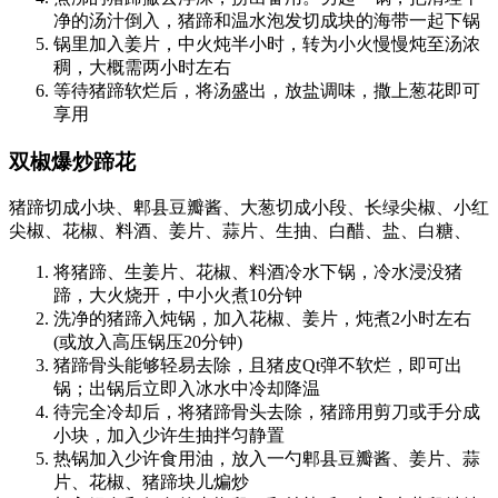
净的汤汁倒入，猪蹄和温水泡发切成块的海带一起下锅
锅里加入姜片，中火炖半小时，转为小火慢慢炖至汤浓
稠，大概需两小时左右
等待猪蹄软烂后，将汤盛出，放盐调味，撒上葱花即可
享用
双椒爆炒蹄花
猪蹄切成小块、郫县豆瓣酱、大葱切成小段、长绿尖椒、小红
尖椒、花椒、料酒、姜片、蒜片、生抽、白醋、盐、白糖、
将猪蹄、生姜片、花椒、料酒冷水下锅，冷水浸没猪
蹄，大火烧开，中小火煮10分钟
洗净的猪蹄入炖锅，加入花椒、姜片，炖煮2小时左右
(或放入高压锅压20分钟)
猪蹄骨头能够轻易去除，且猪皮Qt弹不软烂，即可出
锅；出锅后立即入冰水中冷却降温
待完全冷却后，将猪蹄骨头去除，猪蹄用剪刀或手分成
小块，加入少许生抽拌匀静置
热锅加入少许食用油，放入一勺郫县豆瓣酱、姜片、蒜
片、花椒、猪蹄块儿煸炒