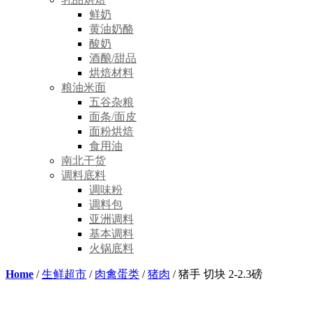
鲜奶
黄油奶酪
酸奶
酒酿/甜品
烘焙材料
粮油米面
五谷杂粮
面条/面皮
面粉烘焙
食用油
南北干货
调料底料
调味粉
调料包
亚洲调料
基本调料
火锅底料
Home
/
生鲜超市
/
肉禽蛋类
/
猪肉
/ 猪手 切块 2-2.3磅