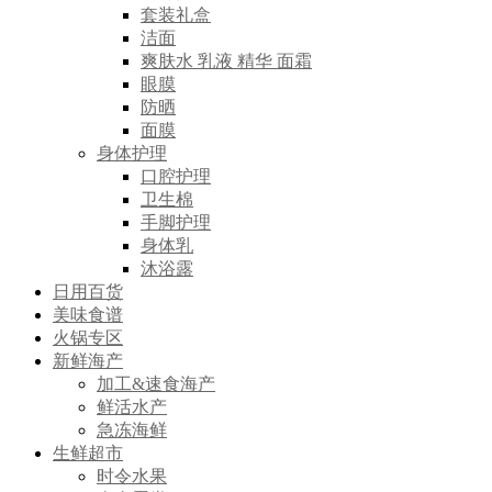
套装礼盒
洁面
爽肤水 乳液 精华 面霜
眼膜
防晒
面膜
身体护理
口腔护理
卫生棉
手脚护理
身体乳
沐浴露
日用百货
美味食谱
火锅专区
新鲜海产
加工&速食海产
鲜活水产
急冻海鲜
生鲜超市
时令水果