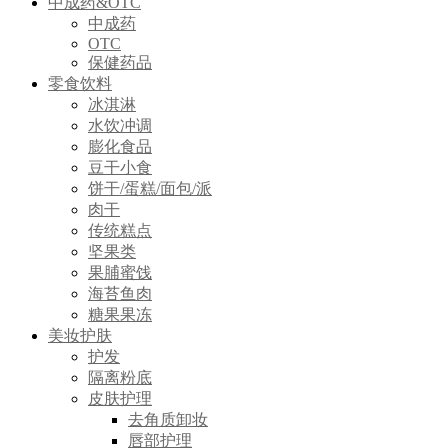
中成药&OTC
中成药
OTC
保健药品
零食饮料
冰淇淋
水饮冲调
膨化食品
豆干小食
饼干/蛋糕/面包/派
肉干
传统糕点
坚果类
果脯蜜饯
海苔鱼肉
糖果果冻
美妆护肤
护发
隔离粉底
皮肤护理
去角质卸妆
唇部护理