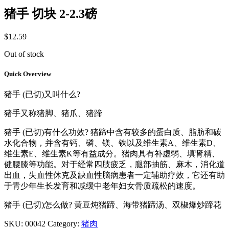
猪手 切块 2-2.3磅
$
12.59
Out of stock
Quick Overview
猪手 (已切)又叫什么?
猪手又称猪脚、猪爪、猪蹄
猪手 (已切)有什么功效? 猪蹄中含有较多的蛋白质、脂肪和碳
水化合物，并含有钙、磷、镁、铁以及维生素A、维生素D、
维生素E、维生素K等有益成分。猪肉具有补虚弱、填肾精、
健腰膝等功能。对于经常四肢疲乏，腿部抽筋、麻木，消化道
出血，失血性休克及缺血性脑病患者一定辅助疗效，它还有助
于青少年生长发育和减缓中老年妇女骨质疏松的速度。
猪手 (已切)怎么做? 黄豆炖猪蹄、海带猪蹄汤、双椒爆炒蹄花
SKU:
00042
Category:
猪肉