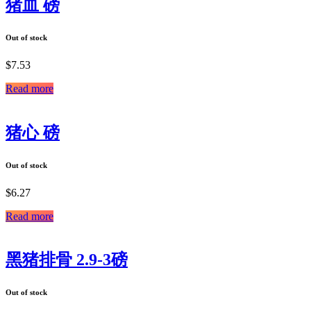
猪血 磅
Out of stock
$
7.53
Read more
猪心 磅
Out of stock
$
6.27
Read more
黑猪排骨 2.9-3磅
Out of stock