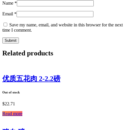
Name
*
Email
*
Save my name, email, and website in this browser for the next
time I comment.
Related products
优质五花肉 2-2.2磅
Out of stock
$
22.71
Read more