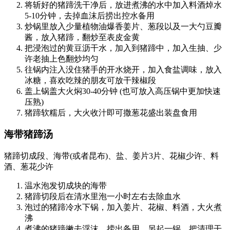
将斩好的猪蹄洗干净后，放进煮沸的水中加入料酒焯水
5-10分钟，去掉血沫后捞出控水备用
炒锅里放入少量植物油爆香姜片、葱段以及一大勺豆瓣
酱，放入猪蹄，翻炒至表皮金黄
把浸泡过的黄豆沥干水，加入到猪蹄中，加入生抽、少
许老抽上色翻炒均匀
往锅内注入没住猪手的开水烧开，加入食盐调味，放入
冰糖，喜欢吃辣的朋友可放干辣椒段
盖上锅盖大火焖30-40分钟 (也可放入高压锅中更加快速
压熟)
猪蹄软糯后，大火收汁即可撒葱花盛出装盘食用
海带猪蹄汤
猪蹄切成段、海带(或者昆布)、盐、姜片3片、花椒少许、料
酒、葱花少许
温水泡发切成块的海带
猪蹄切段后在清水里泡一小时左右去除血水
泡过的猪蹄冷水下锅，加入姜片、花椒、料酒，大火煮
沸
煮沸的猪蹄撇去浮沫，捞出备用。另起一锅，把清理干